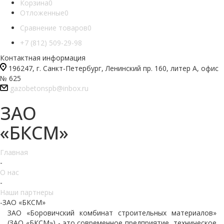
Корзина
0
Отложенные
0
Сравнение товаров
0
+7 (812) 509-29-98
Контактная информация
196247, г. Санкт-Петербург, Ленинский пр. 160, литер А, офис
№ 625
gazobetonspb@inbox.ru
ЗАО
«БКСМ»
Главная
-
О нас
-
Наши партнеры
-
ЗАО «БКСМ»
ЗАО «Боровичский комбинат строительных материалов»
(ЗАО «БКСМ») - это современное предприятие, техническое