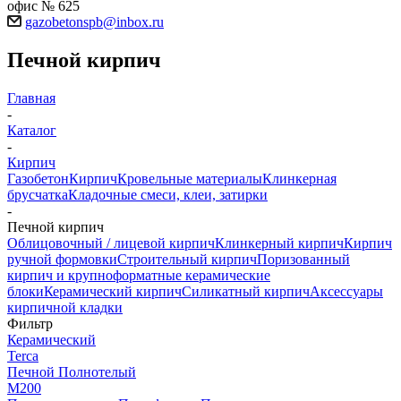
офис № 625
gazobetonspb@inbox.ru
Печной кирпич
Главная
-
Каталог
-
Кирпич
Газобетон
Кирпич
Кровельные материалы
Клинкерная
брусчатка
Кладочные смеси, клеи, затирки
-
Печной кирпич
Облицовочный / лицевой кирпич
Клинкерный кирпич
Кирпич
ручной формовки
Строительный кирпич
Поризованный
кирпич и крупноформатные керамические
блоки
Керамический кирпич
Силикатный кирпич
Аксессуары
кирпичной кладки
Фильтр
Керамический
Terca
Печной Полнотелый
М200