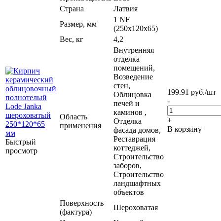
Страна
Латвия
1 NF
Размер, мм
(250х120х65)
Вес, кг
4,2
Внутренняя
отделка
помещений,
Возведение
стен,
199.91
руб.
/шт
Облицовка
-
печей и
каминов ,
Область
+
Отделка
применения
В корзину
фасада домов,
Реставрация
Быстрый
коттеджей,
просмотр
Строительство
заборов,
Строительство
ландшафтных
объектов
Поверхность
Шероховатая
(фактура)