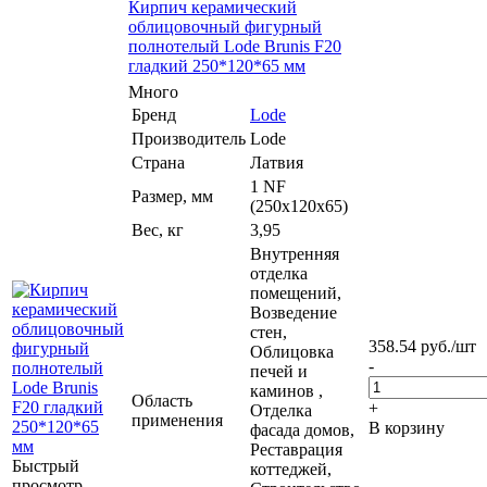
Кирпич керамический
облицовочный фигурный
полнотелый Lode Brunis F20
гладкий 250*120*65 мм
Много
Бренд
Lode
Производитель
Lode
Страна
Латвия
1 NF
Размер, мм
(250х120х65)
Вес, кг
3,95
Внутренняя
отделка
помещений,
Возведение
стен,
358.54
руб.
/шт
Облицовка
-
печей и
каминов ,
Область
+
Отделка
применения
В корзину
фасада домов,
Реставрация
Быстрый
коттеджей,
просмотр