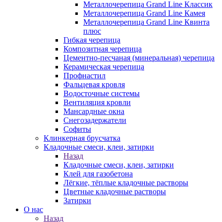
Металлочерепица Grand Line Классик
Металлочерепица Grand Line Камея
Металлочерепица Grand Line Квинта
плюс
Гибкая черепица
Композитная черепица
Цементно-песчаная (минеральная) черепица
Керамическая черепица
Профнастил
Фальцевая кровля
Водосточные системы
Вентиляция кровли
Мансардные окна
Снегозадержатели
Софиты
Клинкерная брусчатка
Кладочные смеси, клеи, затирки
Назад
Кладочные смеси, клеи, затирки
Клей для газобетона
Лёгкие, тёплые кладочные растворы
Цветные кладочные растворы
Затирки
О нас
Назад