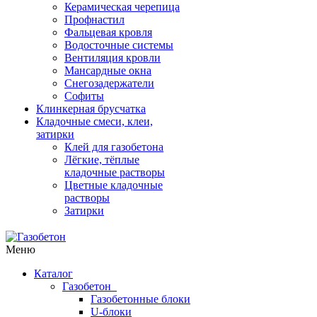
Керамическая черепица
Профнастил
Фальцевая кровля
Водосточные системы
Вентиляция кровли
Мансардные окна
Снегозадержатели
Софиты
Клинкерная брусчатка
Кладочные смеси, клеи,
затирки
Клей для газобетона
Лёгкие, тёплые
кладочные растворы
Цветные кладочные
растворы
Затирки
Меню
Каталог
Газобетон
Газобетонные блоки
U-блоки