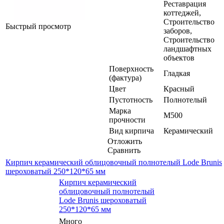
Реставрация
коттеджей,
Строительство
Быстрый просмотр
заборов,
Строительство
ландшафтных
объектов
Поверхность
Гладкая
(фактура)
Цвет
Красный
Пустотность
Полнотелый
Марка
М500
прочности
Вид кирпича
Керамический
Отложить
Сравнить
Кирпич керамический облицовочный полнотелый Lode Brunis
шероховатый 250*120*65 мм
Кирпич керамический
облицовочный полнотелый
Lode Brunis шероховатый
250*120*65 мм
Много