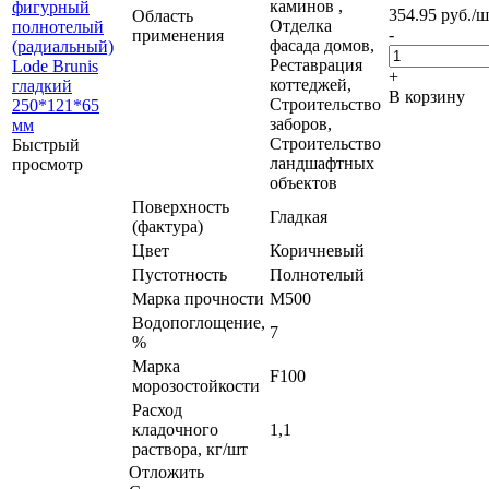
каминов ,
354.95
руб.
/ш
Область
Отделка
-
применения
фасада домов,
Реставрация
+
коттеджей,
В корзину
Строительство
заборов,
Строительство
Быстрый
ландшафтных
просмотр
объектов
Поверхность
Гладкая
(фактура)
Цвет
Коричневый
Пустотность
Полнотелый
Марка прочности
М500
Водопоглощение,
7
%
Марка
F100
морозостойкости
Расход
кладочного
1,1
раствора, кг/шт
Отложить