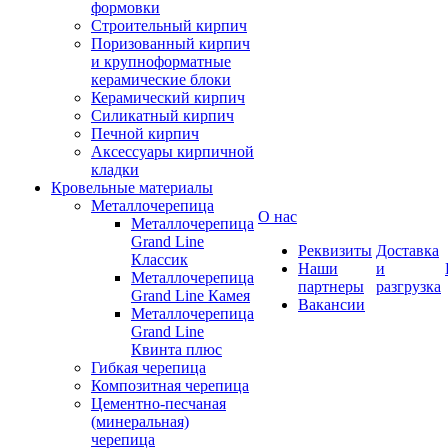
формовки
Строительный кирпич
Поризованный кирпич
и крупноформатные
керамические блоки
Керамический кирпич
Силикатный кирпич
Печной кирпич
Аксессуары кирпичной
кладки
Кровельные материалы
Металлочерепица
О нас
Металлочерепица
Grand Line
Реквизиты
Доставка
Классик
Наши
и
Металлочерепица
партнеры
разгрузка
Grand Line Камея
Вакансии
Металлочерепица
Grand Line
Квинта плюс
Гибкая черепица
Композитная черепица
Цементно-песчаная
(минеральная)
черепица