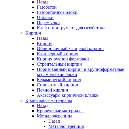
Назад
Газобетон
Газобетонные блоки
U-блоки
Перемычки
Клей и инструмент для газобетона
Кирпич
Назад
Кирпич
Облицовочный / лицевой кирпич
Клинкерный кирпич
Кирпич ручной формовки
Строительный кирпич
Поризованный кирпич и крупноформатные
керамические блоки
Керамический кирпич
Силикатный кирпич
Печной кирпич
Аксессуары кирпичной кладки
Кровельные материалы
Назад
Кровельные материалы
Металлочерепица
Назад
Металлочерепица