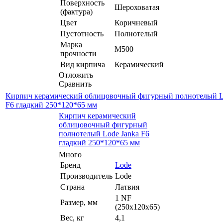
Поверхность
Шероховатая
(фактура)
Цвет
Коричневый
Пустотность
Полнотелый
Марка
М500
прочности
Вид кирпича
Керамический
Отложить
Сравнить
Кирпич керамический облицовочный фигурный полнотелый L
F6 гладкий 250*120*65 мм
Кирпич керамический
облицовочный фигурный
полнотелый Lode Janka F6
гладкий 250*120*65 мм
Много
Бренд
Lode
Производитель
Lode
Страна
Латвия
1 NF
Размер, мм
(250х120х65)
Вес, кг
4,1