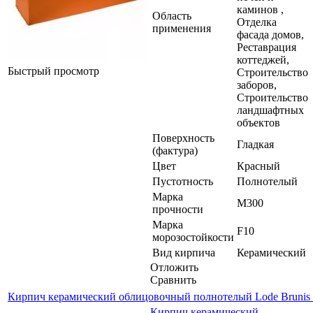
каминов ,
Область
Отделка
применения
фасада домов,
Реставрация
коттеджей,
Быстрый просмотр
Строительство
заборов,
Строительство
ландшафтных
объектов
Поверхность
Гладкая
(фактура)
Цвет
Красный
Пустотность
Полнотелый
Марка
М300
прочности
Марка
F10
морозостойкости
Вид кирпича
Керамический
Отложить
Сравнить
Кирпич керамический облицовочный полнотелый Lode Brunis 
Кирпич керамический