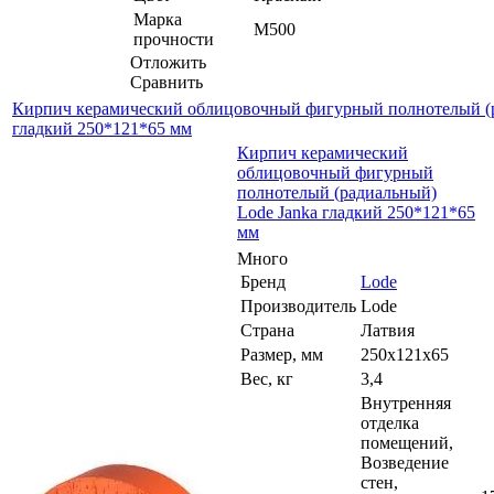
Марка
М500
прочности
Отложить
Сравнить
Кирпич керамический облицовочный фигурный полнотелый (р
гладкий 250*121*65 мм
Кирпич керамический
облицовочный фигурный
полнотелый (радиальный)
Lode Janka гладкий 250*121*65
мм
Много
Бренд
Lode
Производитель
Lode
Страна
Латвия
Размер, мм
250х121х65
Вес, кг
3,4
Внутренняя
отделка
помещений,
Возведение
стен,