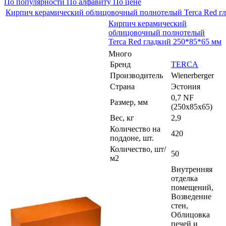
По популярности
По алфавиту
По цене
Кирпич керамический облицовочный полнотелый Terca Red г
Кирпич керамический
облицовочный полнотелый
Terca Red гладкий 250*85*65 мм
Много
Бренд
TERCA
Производитель
Wienerberger
Страна
Эстония
0,7 NF
Размер, мм
(250х85х65)
Вес, кг
2,9
Количество на
420
поддоне, шт.
Количество, шт/
50
м2
Внутренняя
отделка
помещений,
Возведение
стен,
Облицовка
печей и