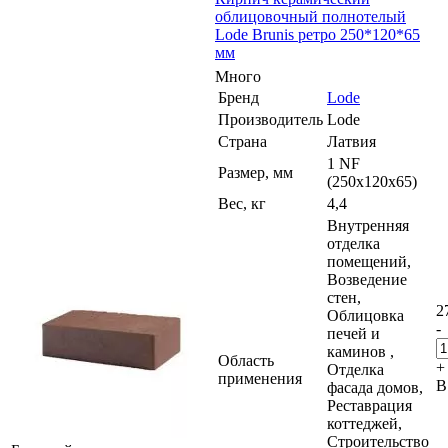
облицовочный полнотелый
Lode Brunis ретро 250*120*65
мм
Много
Бренд
Lode
Производитель
Lode
Страна
Латвия
1 NF
Размер, мм
(250х120х65)
Вес, кг
4,4
Внутренняя
отделка
помещений,
Возведение
стен,
2
Облицовка
-
печей и
каминов ,
Область
+
Отделка
применения
В
фасада домов,
Реставрация
коттеджей,
Строительство