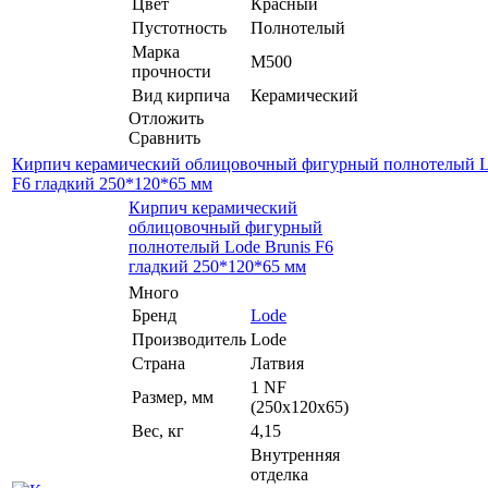
Цвет
Красный
Пустотность
Полнотелый
Марка
М500
прочности
Вид кирпича
Керамический
Отложить
Сравнить
Кирпич керамический облицовочный фигурный полнотелый Lo
F6 гладкий 250*120*65 мм
Кирпич керамический
облицовочный фигурный
полнотелый Lode Brunis F6
гладкий 250*120*65 мм
Много
Бренд
Lode
Производитель
Lode
Страна
Латвия
1 NF
Размер, мм
(250х120х65)
Вес, кг
4,15
Внутренняя
отделка