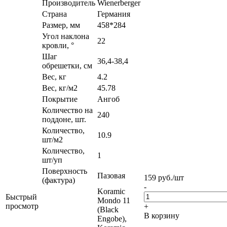
Производитель
Wienerberger
Страна
Германия
Размер, мм
458*284
Угол наклона
22
кровли, °
Шаг
36,4-38,4
обрешетки, см
Вес, кг
4.2
Вес, кг/м2
45.78
Покрытие
Ангоб
Количество на
240
поддоне, шт.
Количество,
10.9
шт/м2
Количество,
1
шт/уп
Поверхность
Пазовая
159
руб.
/шт
(фактура)
-
Koramic
Быстрый
Mondo 11
просмотр
+
(Black
В корзину
Engobe),