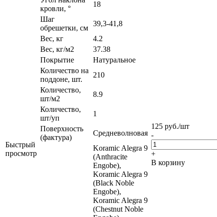
18
кровли, °
Шаг
39,3-41,8
обрешетки, см
Вес, кг
4.2
Вес, кг/м2
37.38
Покрытие
Натуральное
Количество на
210
поддоне, шт.
Количество,
8.9
шт/м2
Количество,
1
шт/уп
125
руб.
/шт
Поверхность
Средневолновая
-
(фактура)
Быстрый
Koramic Alegra 9
просмотр
+
(Anthracite
В корзину
Engobe),
Koramic Alegra 9
(Black Noble
Engobe),
Koramic Alegra 9
(Chestnut Noble