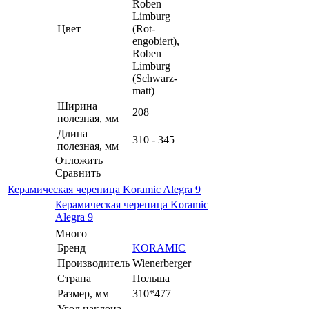
Roben
Limburg
Цвет
(Rot-
engobiert),
Roben
Limburg
(Schwarz-
matt)
Ширина
208
полезная, мм
Длина
310 - 345
полезная, мм
Отложить
Сравнить
Керамическая черепица Koramic Alegra 9
Керамическая черепица Koramic
Alegra 9
Много
Бренд
KORAMIC
Производитель
Wienerberger
Страна
Польша
Размер, мм
310*477
Угол наклона