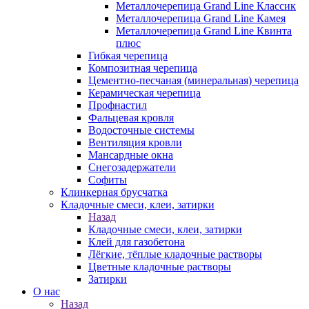
Металлочерепица Grand Line Классик
Металлочерепица Grand Line Камея
Металлочерепица Grand Line Квинта
плюс
Гибкая черепица
Композитная черепица
Цементно-песчаная (минеральная) черепица
Керамическая черепица
Профнастил
Фальцевая кровля
Водосточные системы
Вентиляция кровли
Мансардные окна
Снегозадержатели
Софиты
Клинкерная брусчатка
Кладочные смеси, клеи, затирки
Назад
Кладочные смеси, клеи, затирки
Клей для газобетона
Лёгкие, тёплые кладочные растворы
Цветные кладочные растворы
Затирки
О нас
Назад