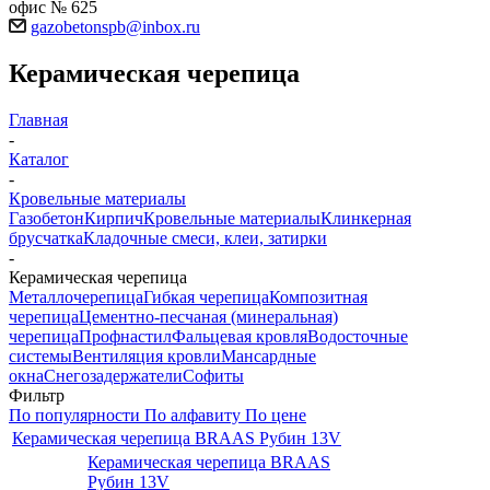
офис № 625
gazobetonspb@inbox.ru
Керамическая черепица
Главная
-
Каталог
-
Кровельные материалы
Газобетон
Кирпич
Кровельные материалы
Клинкерная
брусчатка
Кладочные смеси, клеи, затирки
-
Керамическая черепица
Металлочерепица
Гибкая черепица
Композитная
черепица
Цементно-песчаная (минеральная)
черепица
Профнастил
Фальцевая кровля
Водосточные
системы
Вентиляция кровли
Мансардные
окна
Снегозадержатели
Софиты
Фильтр
По популярности
По алфавиту
По цене
Керамическая черепица BRAAS Рубин 13V
Керамическая черепица BRAAS
Рубин 13V