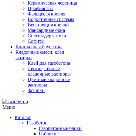
Керамическая черепица
Профнастил
Фальцевая кровля
Водосточные системы
Вентиляция кровли
Мансардные окна
Снегозадержатели
Софиты
Клинкерная брусчатка
Кладочные смеси, клеи,
затирки
Клей для газобетона
Лёгкие, тёплые
кладочные растворы
Цветные кладочные
растворы
Затирки
Меню
Каталог
Газобетон
Газобетонные блоки
U-блоки