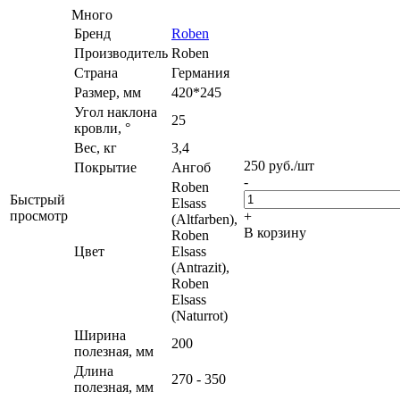
Много
Бренд
Roben
Производитель
Roben
Страна
Германия
Размер, мм
420*245
Угол наклона
25
кровли, °
Вес, кг
3,4
250
руб.
/шт
Покрытие
Ангоб
-
Roben
Быстрый
Elsass
просмотр
+
(Altfarben),
В корзину
Roben
Цвет
Elsass
(Antrazit),
Roben
Elsass
(Naturrot)
Ширина
200
полезная, мм
Длина
270 - 350
полезная, мм