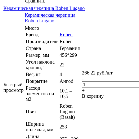
Сравнить
Керамическая черепица Roben Lugano
Керамическая черепица
Roben Lugano
Много
Бренд
Roben
Производитель
Roben
Страна
Германия
Размер, мм
456*299
Угол наклона
22
кровли, °
266.22
руб.
/шт
Вес, кг
4
-
Покрытие
Ангоб
Быстрый
Расход
просмотр
+
10,1 –
элементов на
В корзину
10,5
м2
Roben
Цвет
Lugano
(Basalt)
Ширина
253
полезная, мм
Длина