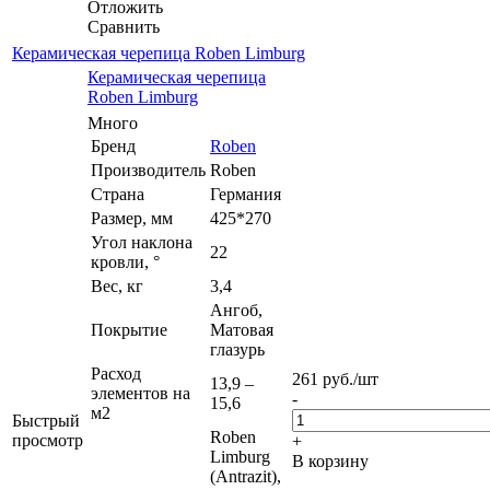
Отложить
Сравнить
Керамическая черепица Roben Limburg
Керамическая черепица
Roben Limburg
Много
Бренд
Roben
Производитель
Roben
Страна
Германия
Размер, мм
425*270
Угол наклона
22
кровли, °
Вес, кг
3,4
Ангоб,
Покрытие
Матовая
глазурь
Расход
261
руб.
/шт
13,9 –
элементов на
-
15,6
м2
Быстрый
Roben
просмотр
+
Limburg
В корзину
(Antrazit),