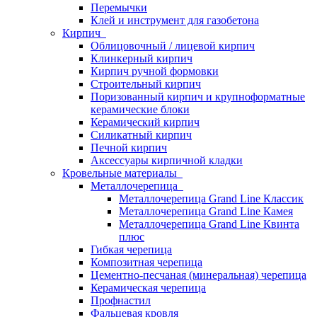
Перемычки
Клей и инструмент для газобетона
Кирпич
Облицовочный / лицевой кирпич
Клинкерный кирпич
Кирпич ручной формовки
Строительный кирпич
Поризованный кирпич и крупноформатные
керамические блоки
Керамический кирпич
Силикатный кирпич
Печной кирпич
Аксессуары кирпичной кладки
Кровельные материалы
Металлочерепица
Металлочерепица Grand Line Классик
Металлочерепица Grand Line Камея
Металлочерепица Grand Line Квинта
плюс
Гибкая черепица
Композитная черепица
Цементно-песчаная (минеральная) черепица
Керамическая черепица
Профнастил
Фальцевая кровля