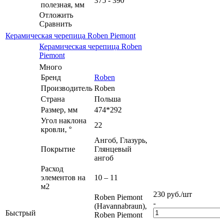
375 - 390
полезная, мм
Отложить
Сравнить
Керамическая черепица Roben Piemont
Керамическая черепица Roben
Piemont
Много
Бренд
Roben
Производитель
Roben
Страна
Польша
Размер, мм
474*292
Угол наклона
22
кровли, °
Ангоб, Глазурь,
Покрытие
Глянцевый
ангоб
Расход
элементов на
10 – 11
м2
230
руб.
/шт
Roben Piemont
-
(Havannabraun),
Быстрый
Roben Piemont