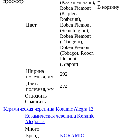
просмотр
+
(Kastanienbraun),
В корзину
Roben Piemont
(Kupfer-
Rotbraun),
Цвет
Roben Piemont
(Schiefergrau),
Roben Piemont
(Titangrau),
Roben Piemont
(Tobago), Roben
Piemont
(Graphit)
Ширина
292
полезная, мм
Длина
474
полезная, мм
Отложить
Сравнить
Керамическая черепица Koramic Alegra 12
Керамическая черепица Koramic
Alegra 12
Много
Бренд
KORAMIC