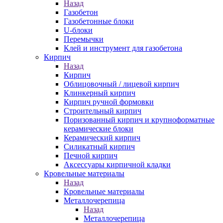
Назад
Газобетон
Газобетонные блоки
U-блоки
Перемычки
Клей и инструмент для газобетона
Кирпич
Назад
Кирпич
Облицовочный / лицевой кирпич
Клинкерный кирпич
Кирпич ручной формовки
Строительный кирпич
Поризованный кирпич и крупноформатные
керамические блоки
Керамический кирпич
Силикатный кирпич
Печной кирпич
Аксессуары кирпичной кладки
Кровельные материалы
Назад
Кровельные материалы
Металлочерепица
Назад
Металлочерепица