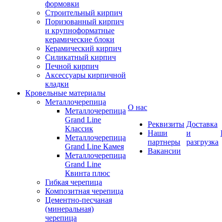
формовки
Строительный кирпич
Поризованный кирпич
и крупноформатные
керамические блоки
Керамический кирпич
Силикатный кирпич
Печной кирпич
Аксессуары кирпичной
кладки
Кровельные материалы
Металлочерепица
О нас
Металлочерепица
Grand Line
Реквизиты
Доставка
Классик
Наши
и
Металлочерепица
партнеры
разгрузка
Grand Line Камея
Вакансии
Металлочерепица
Grand Line
Квинта плюс
Гибкая черепица
Композитная черепица
Цементно-песчаная
(минеральная)
черепица