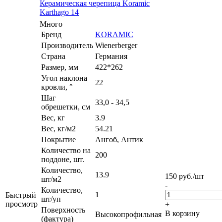
Керамическая черепица Koramic
Karthago 14
Много
Бренд
KORAMIC
Производитель
Wienerberger
Страна
Германия
Размер, мм
422*262
Угол наклона
22
кровли, °
Шаг
33,0 - 34,5
обрешетки, см
Вес, кг
3.9
Вес, кг/м2
54.21
Покрытие
Ангоб, Антик
Количество на
200
поддоне, шт.
Количество,
13.9
150
руб.
/шт
шт/м2
-
Количество,
1
Быстрый
шт/уп
просмотр
+
Поверхность
В корзину
Высокопрофильная
(фактура)