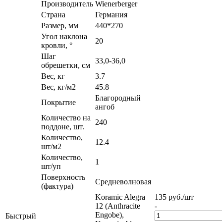
Производитель
Wienerberger
Страна
Германия
Размер, мм
440*270
Угол наклона
20
кровли, °
Шаг
33,0-36,0
обрешетки, см
Вес, кг
3.7
Вес, кг/м2
45.8
Благородный
Покрытие
ангоб
Количество на
240
поддоне, шт.
Количество,
12.4
шт/м2
Количество,
1
шт/уп
Поверхность
Средневолновая
(фактура)
Koramic Alegra
135
руб.
/шт
12 (Anthracite
-
Engobe),
Быстрый