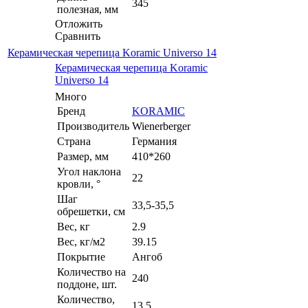
345
полезная, мм
Отложить
Сравнить
Керамическая черепица Koramic Universo 14
Керамическая черепица Koramic
Universo 14
Много
Бренд
KORAMIC
Производитель
Wienerberger
Страна
Германия
Размер, мм
410*260
Угол наклона
22
кровли, °
Шаг
33,5-35,5
обрешетки, см
Вес, кг
2.9
Вес, кг/м2
39.15
Покрытие
Ангоб
Количество на
240
поддоне, шт.
Количество,
13.5