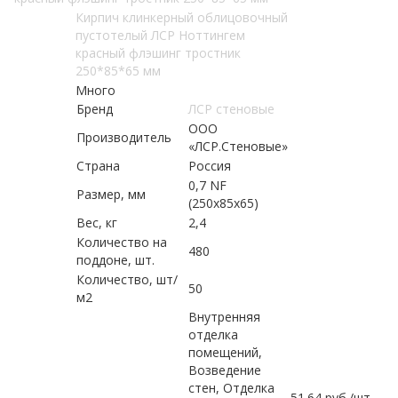
Кирпич клинкерный облицовочный
пустотелый ЛСР Ноттингем
красный флэшинг тростник
250*85*65 мм
Много
Бренд
ЛСР стеновые
ООО
Производитель
«ЛСР.Стеновые»
Страна
Россия
0,7 NF
Размер, мм
(250х85х65)
Вес, кг
2,4
Количество на
480
поддоне, шт.
Количество, шт/
50
м2
Внутренняя
отделка
помещений,
Возведение
стен, Отделка
51.64
руб.
/шт