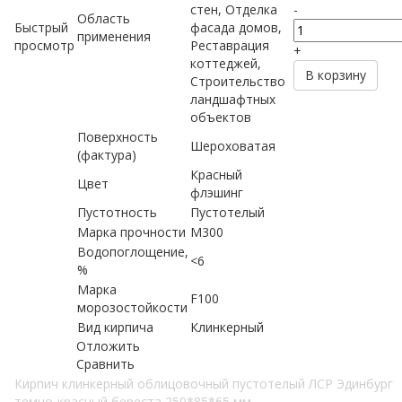
стен, Отделка
-
Область
Быстрый
фасада домов,
применения
просмотр
Реставрация
+
коттеджей,
В корзину
Строительство
ландшафтных
объектов
Поверхность
Шероховатая
(фактура)
Красный
Цвет
флэшинг
Пустотность
Пустотелый
Марка прочности
М300
Водопоглощение,
<6
%
Марка
F100
морозостойкости
Вид кирпича
Клинкерный
Отложить
Сравнить
Кирпич клинкерный облицовочный пустотелый ЛСР Эдинбург
темно-красный береста 250*85*65 мм