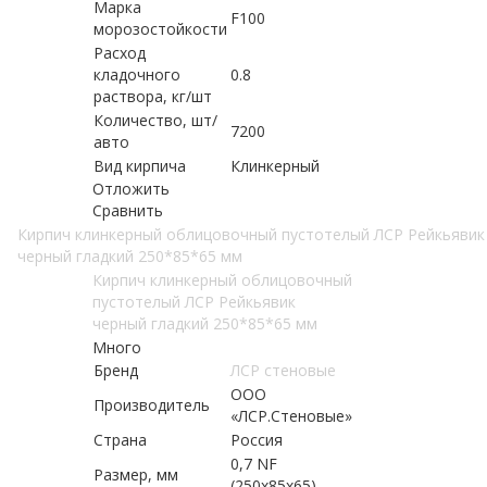
Марка
F100
морозостойкости
Расход
кладочного
0.8
раствора, кг/шт
Количество, шт/
7200
авто
Вид кирпича
Клинкерный
Отложить
Сравнить
Кирпич клинкерный облицовочный пустотелый ЛСР Рейкьявик
черный гладкий 250*85*65 мм
Кирпич клинкерный облицовочный
пустотелый ЛСР Рейкьявик
черный гладкий 250*85*65 мм
Много
Бренд
ЛСР стеновые
ООО
Производитель
«ЛСР.Стеновые»
Страна
Россия
0,7 NF
Размер, мм
(250х85х65)