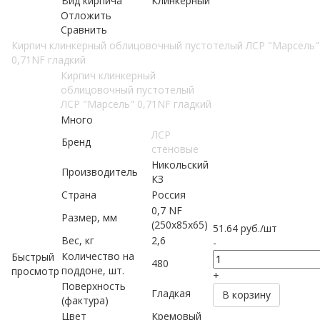
Вид кирпича
Клинкерный
Отложить
Сравнить
Кирпич клинкерный облицовочный пустотелый ЛСР "Марсель"
0,71NF гладкий
Кирпич клинкерный
облицовочный пустотелый
ЛСР "Марсель" 0,71NF гладкий
Много
ЛСР
Бренд
стеновые
Никольский
Производитель
КЗ
Страна
Россия
0,7 NF
Размер, мм
(250х85х65)
51.64
руб.
/шт
Вес, кг
2,6
-
Количество на
Быстрый
480
поддоне, шт.
просмотр
+
Поверхность
Гладкая
В корзину
(фактура)
Цвет
Кремовый