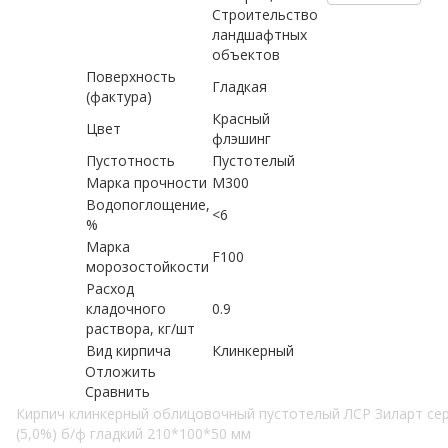
Строительство
ландшафтных
объектов
Поверхность
Гладкая
(фактура)
Красный
Цвет
флэшинг
Пустотность
Пустотелый
Марка прочности
М300
Водопоглощение,
<6
%
Марка
F100
морозостойкости
Расход
кладочного
0.9
раствора, кг/шт
Вид кирпича
Клинкерный
Отложить
Сравнить
Кирпич клинкерный облицовочный пустотелый ЛСР Зиларт се
(5,0%) б/ф гладкий 210*100*50 мм