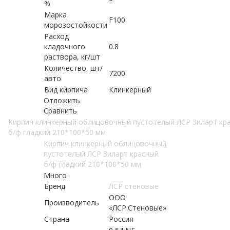
%
Марка
F100
морозостойкости
Расход
кладочного
0.8
раствора, кг/шт
Количество, шт/
7200
авто
Вид кирпича
Клинкерный
Отложить
Сравнить
Кирпич клинкерный облицовочный пустотелый ЛСР Зиларт кр
б/ф гладкий 210*100*50 мм
Кирпич клинкерный облицовочный
пустотелый ЛСР Зиларт красный
б/ф гладкий 210*100*50 мм
Много
Бренд
ЛСР стеновые
ООО
Производитель
«ЛСР.Стеновые»
Страна
Россия