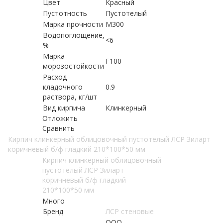
Цвет
Красный
Пустотность
Пустотелый
Марка прочности
М300
Водопоглощение,
<6
%
Марка
F100
морозостойкости
Расход
кладочного
0.9
раствора, кг/шт
Вид кирпича
Клинкерный
Отложить
Сравнить
Кирпич клинкерный облицовочный пустотелый ЛСР Зиларт
коричневый б/ф гладкий 210*100*50 мм
Кирпич клинкерный облицовочный
пустотелый ЛСР Зиларт
коричневый б/ф гладкий
210*100*50 мм
Много
Бренд
ЛСР стеновые
ООО