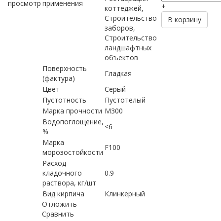
просмотр
применения
+
коттеджей,
Строительство
В корзину
заборов,
Строительство
ландшафтных
объектов
Поверхность
Гладкая
(фактура)
Цвет
Серый
Пустотность
Пустотелый
Марка прочности
М300
Водопоглощение,
<6
%
Марка
F100
морозостойкости
Расход
кладочного
0.9
раствора, кг/шт
Вид кирпича
Клинкерный
Отложить
Сравнить