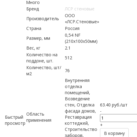
Много
Бренд
ЛСР стеновые
ООО
Производитель
«ЛСР.Стеновые»
Страна
Россия
0,54 NF
Размер, мм
(210х100х50мм)
Вес, кг
2.1
Количество на
512
поддоне, шт.
Количество, шт/
76
м2
Внутренняя
отделка
помещений,
Возведение
стен, Отделка
63.40
руб.
/шт
фасада домов,
-
Область
Быстрый
Реставрация
применения
просмотр
коттеджей,
+
Строительство
В корзину
заборов,