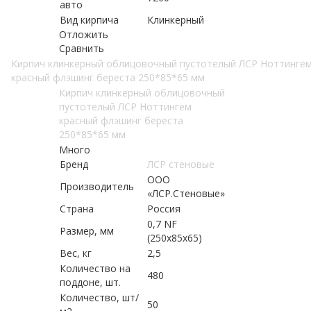
авто
Вид кирпича
Клинкерный
Отложить
Сравнить
Кирпич клинкерный облицовочный пустотелый ЛСР Ноттинге
красный флэшинг береста 250*85*65 мм
Кирпич клинкерный облицовочный
пустотелый ЛСР Ноттингем
красный флэшинг береста
250*85*65 мм
Много
Бренд
ЛСР стеновые
ООО
Производитель
«ЛСР.Стеновые»
Страна
Россия
0,7 NF
Размер, мм
(250х85х65)
Вес, кг
2,5
Количество на
480
поддоне, шт.
Количество, шт/
50