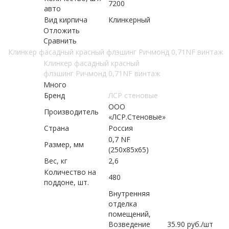
7200
авто
Вид кирпича
Клинкерный
Отложить
Сравнить
Клинкер фасадный красный флэшинг Ричмонд 0,71NF винтаж
Клинкер фасадный красный
флэшинг Ричмонд 0,71NF винтаж
Много
Бренд
ЛСР стеновые
ООО
Производитель
«ЛСР.Стеновые»
Страна
Россия
0,7 NF
Размер, мм
(250х85х65)
Вес, кг
2,6
Количество на
480
поддоне, шт.
Внутренняя
отделка
помещений,
Возведение
35.90
руб.
/шт