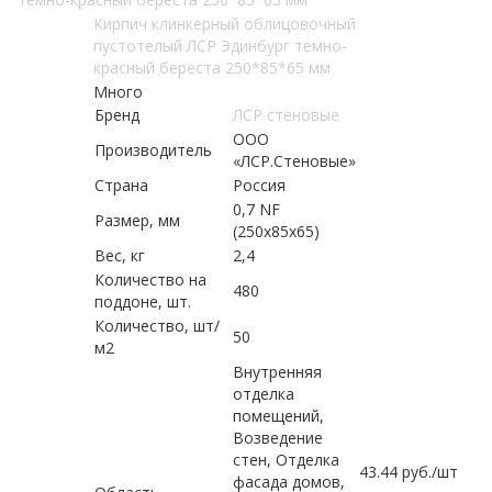
Кирпич клинкерный облицовочный
пустотелый ЛСР Эдинбург темно-
красный береста 250*85*65 мм
Много
Бренд
ЛСР стеновые
ООО
Производитель
«ЛСР.Стеновые»
Страна
Россия
0,7 NF
Размер, мм
(250х85х65)
Вес, кг
2,4
Количество на
480
поддоне, шт.
Количество, шт/
50
м2
Внутренняя
отделка
помещений,
Возведение
стен, Отделка
43.44
руб.
/шт
фасада домов,