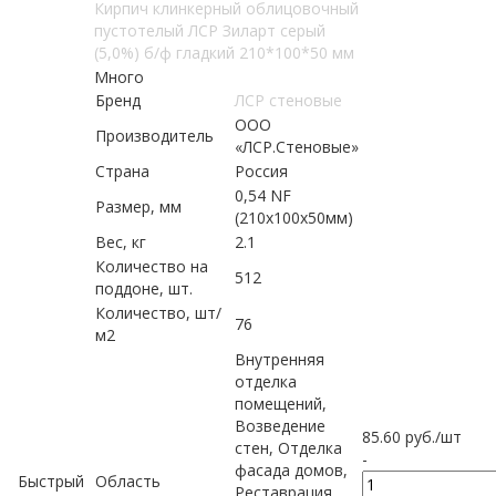
Кирпич клинкерный облицовочный
пустотелый ЛСР Зиларт серый
(5,0%) б/ф гладкий 210*100*50 мм
Много
Бренд
ЛСР стеновые
ООО
Производитель
«ЛСР.Стеновые»
Страна
Россия
0,54 NF
Размер, мм
(210х100х50мм)
Вес, кг
2.1
Количество на
512
поддоне, шт.
Количество, шт/
76
м2
Внутренняя
отделка
помещений,
Возведение
85.60
руб.
/шт
стен, Отделка
-
фасада домов,
Быстрый
Область
Реставрация