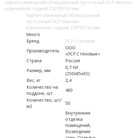
Кирпич клинкерный облицовочный пустотелый ЛСР Мюнхен
коричневый гладкий 250*85*65 мм
Кирпич клинкерный облицовочный
пустотелый ЛСР Мюнхен
коричневый гладкий 250*85*65 мм
Много
Бренд
ЛСР стеновые
ООО
Производитель
«ЛСР.Стеновые»
Страна
Россия
0,7 NF
Размер, мм
(250х85х65)
Вес, кг
2,4
Количество на
480
поддоне, шт.
Количество, шт/
50
м2
Внутренняя
отделка
помещений,
Возведение
стен, Отделка