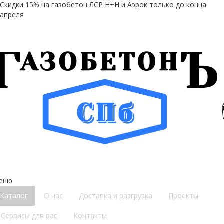
Скидки 15% на газобетон ЛСР Н+Н и Аэрок только до конца
апреля
еню
Каталог
О нас
Доставка и разгрузка
Проекты
Сервисы для вас
Контакты