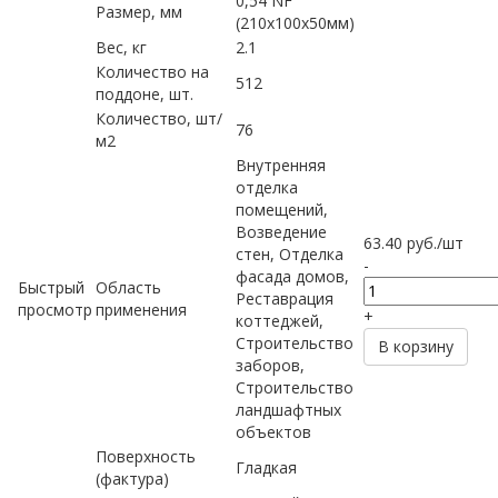
0,54 NF
Размер, мм
(210х100х50мм)
Вес, кг
2.1
Количество на
512
поддоне, шт.
Количество, шт/
76
м2
Внутренняя
отделка
помещений,
Возведение
63.40
руб.
/шт
стен, Отделка
-
фасада домов,
Быстрый
Область
Реставрация
просмотр
применения
+
коттеджей,
Строительство
В корзину
заборов,
Строительство
ландшафтных
объектов
Поверхность
Гладкая
(фактура)