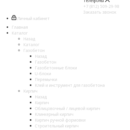
Телефоны
+7 (812) 509-29-98
Заказать звонок
Личный кабинет
Главная
Каталог
Назад
Каталог
Газобетон
Назад
Газобетон
Газобетонные блоки
U-блоки
Перемычки
Клей и инструмент для газобетона
Кирпич
Назад
Кирпич
Облицовочный / лицевой кирпич
Клинкерный кирпич
Кирпич ручной формовки
Строительный кирпич