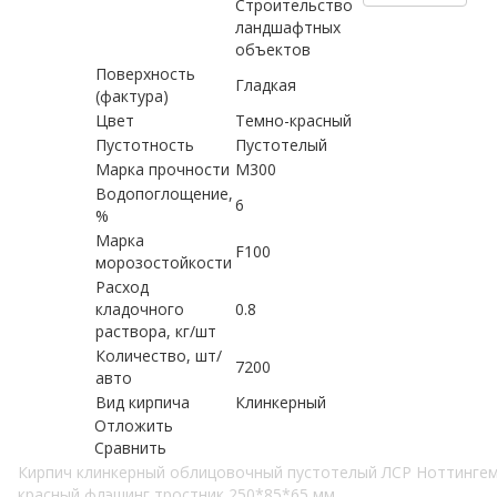
Строительство
ландшафтных
объектов
Поверхность
Гладкая
(фактура)
Цвет
Темно-красный
Пустотность
Пустотелый
Марка прочности
М300
Водопоглощение,
6
%
Марка
F100
морозостойкости
Расход
кладочного
0.8
раствора, кг/шт
Количество, шт/
7200
авто
Вид кирпича
Клинкерный
Отложить
Сравнить
Кирпич клинкерный облицовочный пустотелый ЛСР Ноттинге
красный флэшинг тростник 250*85*65 мм