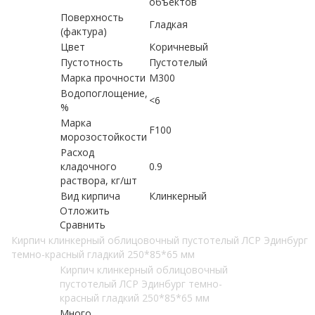
объектов
Поверхность
Гладкая
(фактура)
Цвет
Коричневый
Пустотность
Пустотелый
Марка прочности
М300
Водопоглощение,
<6
%
Марка
F100
морозостойкости
Расход
кладочного
0.9
раствора, кг/шт
Вид кирпича
Клинкерный
Отложить
Сравнить
Кирпич клинкерный облицовочный пустотелый ЛСР Эдинбург
темно-красный гладкий 250*85*65 мм
Кирпич клинкерный облицовочный
пустотелый ЛСР Эдинбург темно-
красный гладкий 250*85*65 мм
Много