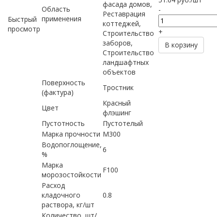
фасада домов,
Область
-
Реставрация
применения
Быстрый
коттеджей,
просмотр
+
Строительство
заборов,
В корзину
Строительство
ландшафтных
объектов
Поверхность
Тростник
(фактура)
Красный
Цвет
флэшинг
Пустотность
Пустотелый
Марка прочности
М300
Водопоглощение,
6
%
Марка
F100
морозостойкости
Расход
кладочного
0.8
раствора, кг/шт
Количество, шт/