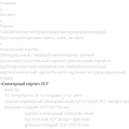
Главная
-
Каталог
-
Кирпич
Газобетон
Кирпич
Кровельные материалы
Клинкерная
брусчатка
Кладочные смеси, клеи, затирки
-
Клинкерный кирпич
Облицовочный / лицевой кирпич
Кирпич ручной
формовки
Строительный кирпич
Поризованный кирпич и
крупноформатные керамические блоки
Керамический
кирпич
Силикатный кирпич
Печной кирпич
Аксессуары кирпичной
кладки
-
Клинкерный кирпич ЛСР
Фильтр
По популярности
По алфавиту
По цене
Кирпич клинкерный облицовочный пустотелый ЛСР Зиларт кр
флэшинг гладкий 210*100*50 мм
Кирпич клинкерный облицовочный
пустотелый ЛСР Зиларт красный
флэшинг гладкий 210*100*50 мм