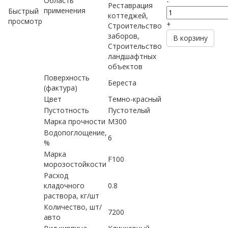
Область
-
Реставрация
применения
Быстрый
коттеджей,
просмотр
+
Строительство
заборов,
В корзину
Строительство
ландшафтных
объектов
Поверхность
Береста
(фактура)
Цвет
Темно-красный
Пустотность
Пустотелый
Марка прочности
М300
Водопоглощение,
6
%
Марка
F100
морозостойкости
Расход
кладочного
0.8
раствора, кг/шт
Количество, шт/
7200
авто