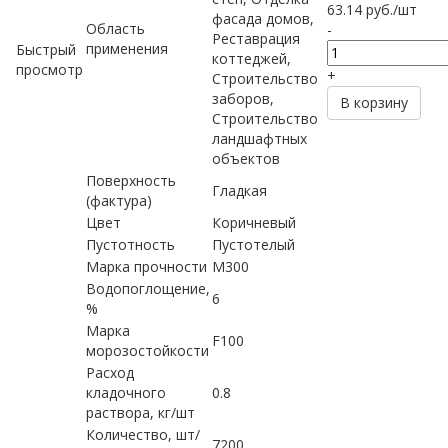
63.14
руб.
/шт
фасада домов,
Область
-
Реставрация
применения
Быстрый
коттеджей,
просмотр
+
Строительство
заборов,
В корзину
Строительство
ландшафтных
объектов
Поверхность
Гладкая
(фактура)
Цвет
Коричневый
Пустотность
Пустотелый
Марка прочности
М300
Водопоглощение,
6
%
Марка
F100
морозостойкости
Расход
кладочного
0.8
раствора, кг/шт
Количество, шт/
7200