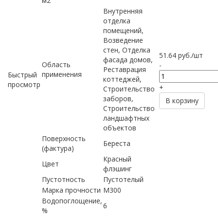
м2
Внутренняя
отделка
помещений,
Возведение
стен, Отделка
51.64
руб.
/шт
фасада домов,
Область
-
Реставрация
применения
Быстрый
коттеджей,
просмотр
+
Строительство
заборов,
В корзину
Строительство
ландшафтных
объектов
Поверхность
Береста
(фактура)
Красный
Цвет
флэшинг
Пустотность
Пустотелый
Марка прочности
М300
Водопоглощение,
6
%