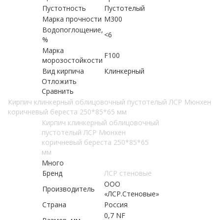
Пустотность
Пустотелый
Марка прочности
М300
Водопоглощение,
<6
%
Марка
F100
морозостойкости
Вид кирпича
Клинкерный
Отложить
Сравнить
Кирпич клинкерный облицовочный пустотелый ЛСР Мюнхен
коричневый береста 250*85*65 мм
Кирпич клинкерный облицовочный
пустотелый ЛСР Мюнхен
коричневый береста 250*85*65
мм
Много
Бренд
ЛСР стеновые
ООО
Производитель
«ЛСР.Стеновые»
Страна
Россия
0,7 NF