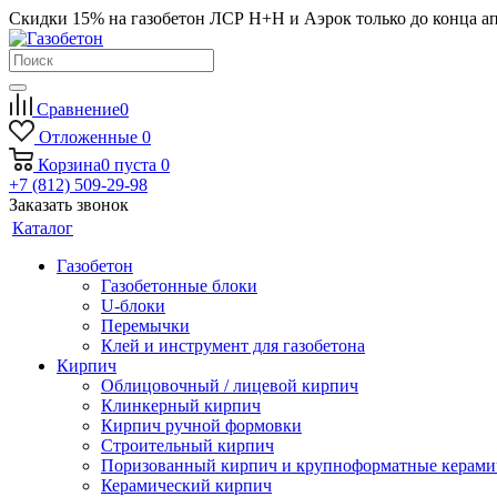
Скидки 15% на газобетон ЛСР Н+Н и Аэрок только до конца а
Сравнение
0
Отложенные
0
Корзина
0
пуста
0
+7 (812) 509-29-98
Заказать звонок
Каталог
Газобетон
Газобетонные блоки
U-блоки
Перемычки
Клей и инструмент для газобетона
Кирпич
Облицовочный / лицевой кирпич
Клинкерный кирпич
Кирпич ручной формовки
Строительный кирпич
Поризованный кирпич и крупноформатные керами
Керамический кирпич