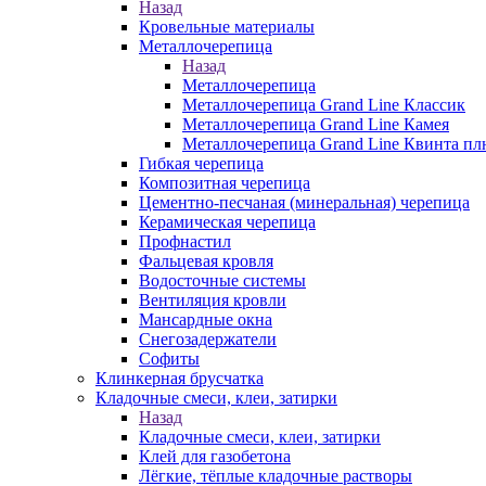
Назад
Кровельные материалы
Металлочерепица
Назад
Металлочерепица
Металлочерепица Grand Line Классик
Металлочерепица Grand Line Камея
Металлочерепица Grand Line Квинта пл
Гибкая черепица
Композитная черепица
Цементно-песчаная (минеральная) черепица
Керамическая черепица
Профнастил
Фальцевая кровля
Водосточные системы
Вентиляция кровли
Мансардные окна
Снегозадержатели
Софиты
Клинкерная брусчатка
Кладочные смеси, клеи, затирки
Назад
Кладочные смеси, клеи, затирки
Клей для газобетона
Лёгкие, тёплые кладочные растворы