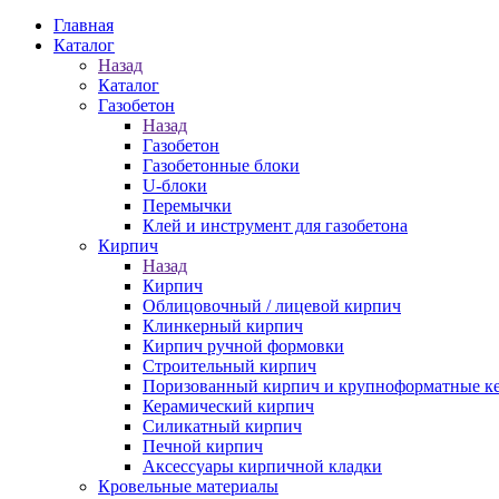
Главная
Каталог
Назад
Каталог
Газобетон
Назад
Газобетон
Газобетонные блоки
U-блоки
Перемычки
Клей и инструмент для газобетона
Кирпич
Назад
Кирпич
Облицовочный / лицевой кирпич
Клинкерный кирпич
Кирпич ручной формовки
Строительный кирпич
Поризованный кирпич и крупноформатные ке
Керамический кирпич
Силикатный кирпич
Печной кирпич
Аксессуары кирпичной кладки
Кровельные материалы