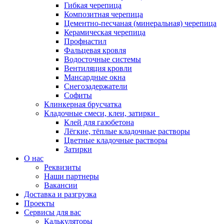
Гибкая черепица
Композитная черепица
Цементно-песчаная (минеральная) черепица
Керамическая черепица
Профнастил
Фальцевая кровля
Водосточные системы
Вентиляция кровли
Мансардные окна
Снегозадержатели
Софиты
Клинкерная брусчатка
Кладочные смеси, клеи, затирки
Клей для газобетона
Лёгкие, тёплые кладочные растворы
Цветные кладочные растворы
Затирки
О нас
Реквизиты
Наши партнеры
Вакансии
Доставка и разгрузка
Проекты
Сервисы для вас
Калькуляторы