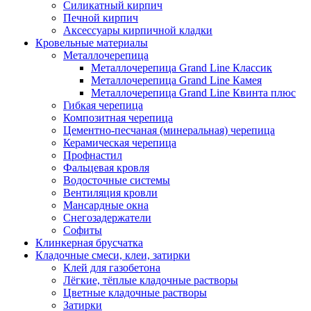
Силикатный кирпич
Печной кирпич
Аксессуары кирпичной кладки
Кровельные материалы
Металлочерепица
Металлочерепица Grand Line Классик
Металлочерепица Grand Line Камея
Металлочерепица Grand Line Квинта плюс
Гибкая черепица
Композитная черепица
Цементно-песчаная (минеральная) черепица
Керамическая черепица
Профнастил
Фальцевая кровля
Водосточные системы
Вентиляция кровли
Мансардные окна
Снегозадержатели
Софиты
Клинкерная брусчатка
Кладочные смеси, клеи, затирки
Клей для газобетона
Лёгкие, тёплые кладочные растворы
Цветные кладочные растворы
Затирки