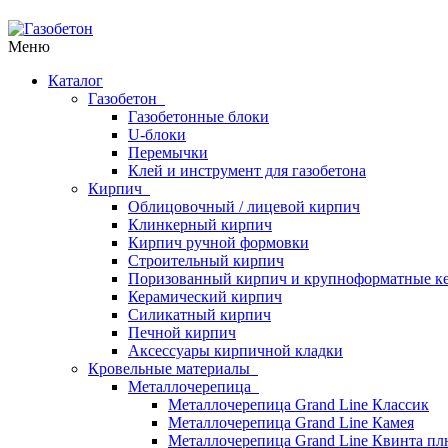
Меню
Каталог
Газобетон
Газобетонные блоки
U-блоки
Перемычки
Клей и инструмент для газобетона
Кирпич
Облицовочный / лицевой кирпич
Клинкерный кирпич
Кирпич ручной формовки
Строительный кирпич
Поризованный кирпич и крупноформатные ке
Керамический кирпич
Силикатный кирпич
Печной кирпич
Аксессуары кирпичной кладки
Кровельные материалы
Металлочерепица
Металлочерепица Grand Line Классик
Металлочерепица Grand Line Камея
Металлочерепица Grand Line Квинта пл