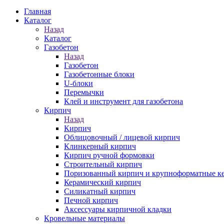
Главная
Каталог
Назад
Каталог
Газобетон
Назад
Газобетон
Газобетонные блоки
U-блоки
Перемычки
Клей и инструмент для газобетона
Кирпич
Назад
Кирпич
Облицовочный / лицевой кирпич
Клинкерный кирпич
Кирпич ручной формовки
Строительный кирпич
Поризованный кирпич и крупноформатные ке
Керамический кирпич
Силикатный кирпич
Печной кирпич
Аксессуары кирпичной кладки
Кровельные материалы