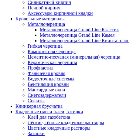
Силикатный кирпич
Печной кирпич
Аксессуары кирпичной кладки
Кровельные материалы
Металлочерепица
Металлочерепица Grand Line Классик
Металлочерепица Grand Line Камея
Металлочерепица Grand Line Квинта плюс
Гибкая черепица
Композитная черепица
Цементно-песчаная (минеральная) черепица
Керамическая черепица
Профнастил
Фальцевая кровля
Водосточные системы
Вентиляция кровли
Мансардные окна
Снегозадержатели
Софиты
Клинкерная брусчатка
Кладочные смеси, клеи, затирки
Клей для газобетона
Лёгкие, тёплые кладочные растворы
Цветные кладочные растворы
Затирки