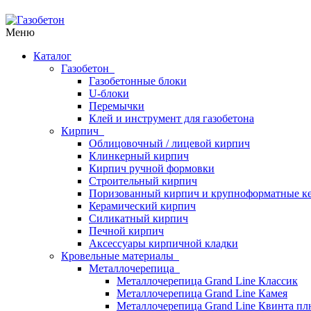
Меню
Каталог
Газобетон
Газобетонные блоки
U-блоки
Перемычки
Клей и инструмент для газобетона
Кирпич
Облицовочный / лицевой кирпич
Клинкерный кирпич
Кирпич ручной формовки
Строительный кирпич
Поризованный кирпич и крупноформатные ке
Керамический кирпич
Силикатный кирпич
Печной кирпич
Аксессуары кирпичной кладки
Кровельные материалы
Металлочерепица
Металлочерепица Grand Line Классик
Металлочерепица Grand Line Камея
Металлочерепица Grand Line Квинта пл