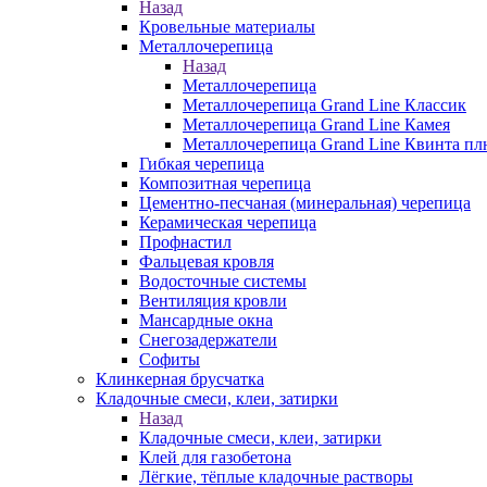
Назад
Кровельные материалы
Металлочерепица
Назад
Металлочерепица
Металлочерепица Grand Line Классик
Металлочерепица Grand Line Камея
Металлочерепица Grand Line Квинта пл
Гибкая черепица
Композитная черепица
Цементно-песчаная (минеральная) черепица
Керамическая черепица
Профнастил
Фальцевая кровля
Водосточные системы
Вентиляция кровли
Мансардные окна
Снегозадержатели
Софиты
Клинкерная брусчатка
Кладочные смеси, клеи, затирки
Назад
Кладочные смеси, клеи, затирки
Клей для газобетона
Лёгкие, тёплые кладочные растворы