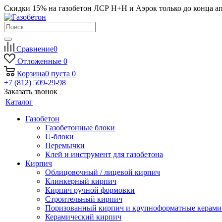
Скидки 15% на газобетон ЛСР Н+Н и Аэрок только до конца а
Сравнение
0
Отложенные
0
Корзина
0
пуста
0
+7 (812) 509-29-98
Заказать звонок
Каталог
Газобетон
Газобетонные блоки
U-блоки
Перемычки
Клей и инструмент для газобетона
Кирпич
Облицовочный / лицевой кирпич
Клинкерный кирпич
Кирпич ручной формовки
Строительный кирпич
Поризованный кирпич и крупноформатные керами
Керамический кирпич