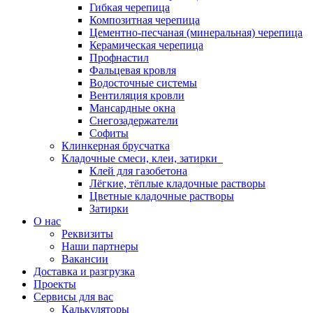
Гибкая черепица
Композитная черепица
Цементно-песчаная (минеральная) черепица
Керамическая черепица
Профнастил
Фальцевая кровля
Водосточные системы
Вентиляция кровли
Мансардные окна
Снегозадержатели
Софиты
Клинкерная брусчатка
Кладочные смеси, клеи, затирки
Клей для газобетона
Лёгкие, тёплые кладочные растворы
Цветные кладочные растворы
Затирки
О нас
Реквизиты
Наши партнеры
Вакансии
Доставка и разгрузка
Проекты
Сервисы для вас
Калькуляторы