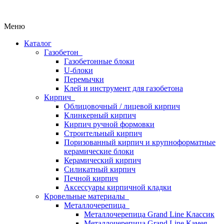
Меню
Каталог
Газобетон
Газобетонные блоки
U-блоки
Перемычки
Клей и инструмент для газобетона
Кирпич
Облицовочный / лицевой кирпич
Клинкерный кирпич
Кирпич ручной формовки
Строительный кирпич
Поризованный кирпич и крупноформатные
керамические блоки
Керамический кирпич
Силикатный кирпич
Печной кирпич
Аксессуары кирпичной кладки
Кровельные материалы
Металлочерепица
Металлочерепица Grand Line Классик
Металлочерепица Grand Line Камея