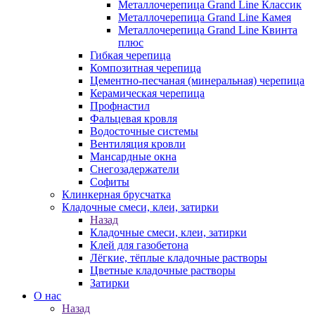
Металлочерепица Grand Line Классик
Металлочерепица Grand Line Камея
Металлочерепица Grand Line Квинта
плюс
Гибкая черепица
Композитная черепица
Цементно-песчаная (минеральная) черепица
Керамическая черепица
Профнастил
Фальцевая кровля
Водосточные системы
Вентиляция кровли
Мансардные окна
Снегозадержатели
Софиты
Клинкерная брусчатка
Кладочные смеси, клеи, затирки
Назад
Кладочные смеси, клеи, затирки
Клей для газобетона
Лёгкие, тёплые кладочные растворы
Цветные кладочные растворы
Затирки
О нас
Назад