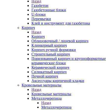
Назад
Газобетон
Газобетонные блоки
U-блоки
Перемычки
Клей и инструмент для газобетона
Кирпич
Назад
Кирпич
Облицовочный / лицевой кирпич
Клинкерный кирпич
Кирпич ручной формовки
Строительный кирпич
Поризованный кирпич и крупноформатные
керамические блоки
Керамический кирпич
Силикатный кирпич
Печной кирпич
Аксессуары кирпичной кладки
Кровельные материалы
Назад
Кровельные материалы
Металлочерепица
Назад
Металлочерепица