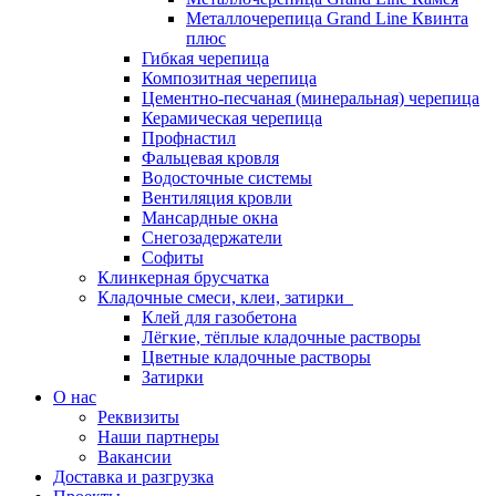
Металлочерепица Grand Line Квинта
плюс
Гибкая черепица
Композитная черепица
Цементно-песчаная (минеральная) черепица
Керамическая черепица
Профнастил
Фальцевая кровля
Водосточные системы
Вентиляция кровли
Мансардные окна
Снегозадержатели
Софиты
Клинкерная брусчатка
Кладочные смеси, клеи, затирки
Клей для газобетона
Лёгкие, тёплые кладочные растворы
Цветные кладочные растворы
Затирки
О нас
Реквизиты
Наши партнеры
Вакансии
Доставка и разгрузка