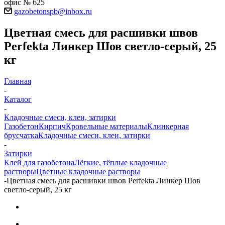
офис № 625
gazobetonspb@inbox.ru
Цветная смесь для расшивки швов
Perfekta Линкер Шов светло-серый, 25
кг
Главная
-
Каталог
-
Кладочные смеси, клеи, затирки
Газобетон
Кирпич
Кровельные материалы
Клинкерная
брусчатка
Кладочные смеси, клеи, затирки
-
Затирки
Клей для газобетона
Лёгкие, тёплые кладочные
растворы
Цветные кладочные растворы
-
Цветная смесь для расшивки швов Perfekta Линкер Шов
светло-серый, 25 кг