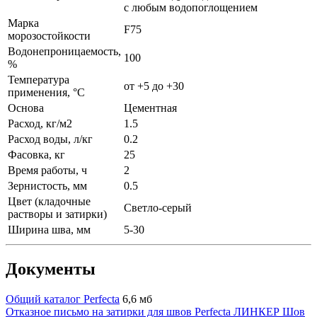
с любым водопоглощением
Марка
F75
морозостойкости
Водонепроницаемость,
100
%
Температура
от +5 до +30
применения, °С
Основа
Цементная
Расход, кг/м2
1.5
Расход воды, л/кг
0.2
Фасовка, кг
25
Время работы, ч
2
Зернистость, мм
0.5
Цвет (кладочные
Светло-серый
растворы и затирки)
Ширина шва, мм
5-30
Документы
Общий каталог Perfecta
6,6 мб
Отказное письмо на затирки для швов Perfecta ЛИНКЕР Шов