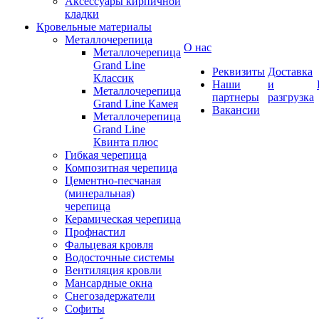
Аксессуары кирпичной
кладки
Кровельные материалы
Металлочерепица
О нас
Металлочерепица
Grand Line
Реквизиты
Доставка
Классик
Наши
и
Металлочерепица
партнеры
разгрузка
Grand Line Камея
Вакансии
Металлочерепица
Grand Line
Квинта плюс
Гибкая черепица
Композитная черепица
Цементно-песчаная
(минеральная)
черепица
Керамическая черепица
Профнастил
Фальцевая кровля
Водосточные системы
Вентиляция кровли
Мансардные окна
Снегозадержатели
Софиты