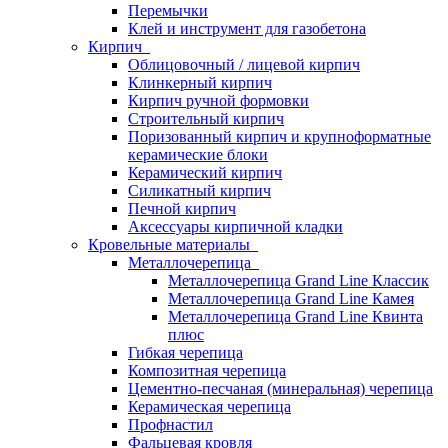
Перемычки
Клей и инструмент для газобетона
Кирпич
Облицовочный / лицевой кирпич
Клинкерный кирпич
Кирпич ручной формовки
Строительный кирпич
Поризованный кирпич и крупноформатные
керамические блоки
Керамический кирпич
Силикатный кирпич
Печной кирпич
Аксессуары кирпичной кладки
Кровельные материалы
Металлочерепица
Металлочерепица Grand Line Классик
Металлочерепица Grand Line Камея
Металлочерепица Grand Line Квинта
плюс
Гибкая черепица
Композитная черепица
Цементно-песчаная (минеральная) черепица
Керамическая черепица
Профнастил
Фальцевая кровля