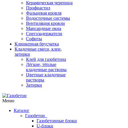
Керамическая черепица
Профнастил
Фальцевая кровля
Водосточные системы
Вентиляция кровли
Мансардные окна
Снегозадержатели
Софиты
Клинкерная брусчатка
Кладочные смеси, клеи,
затирки
Клей для газобетона
Лёгкие, тёплые
кладочные растворы
Цветные кладочные
растворы
Затирки
Меню
Каталог
Газобетон
Газобетонные блоки
U-блоки