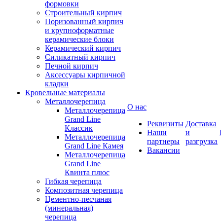
формовки
Строительный кирпич
Поризованный кирпич
и крупноформатные
керамические блоки
Керамический кирпич
Силикатный кирпич
Печной кирпич
Аксессуары кирпичной
кладки
Кровельные материалы
Металлочерепица
О нас
Металлочерепица
Grand Line
Реквизиты
Доставка
Классик
Наши
и
Металлочерепица
партнеры
разгрузка
Grand Line Камея
Вакансии
Металлочерепица
Grand Line
Квинта плюс
Гибкая черепица
Композитная черепица
Цементно-песчаная
(минеральная)
черепица