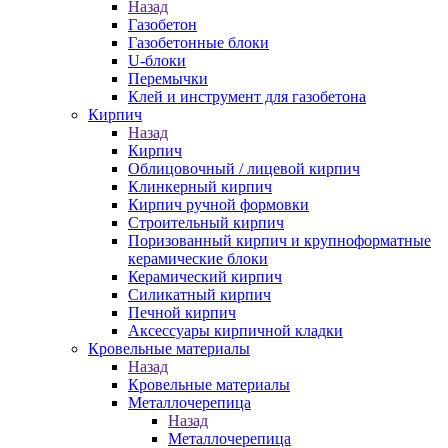
Назад
Газобетон
Газобетонные блоки
U-блоки
Перемычки
Клей и инструмент для газобетона
Кирпич
Назад
Кирпич
Облицовочный / лицевой кирпич
Клинкерный кирпич
Кирпич ручной формовки
Строительный кирпич
Поризованный кирпич и крупноформатные
керамические блоки
Керамический кирпич
Силикатный кирпич
Печной кирпич
Аксессуары кирпичной кладки
Кровельные материалы
Назад
Кровельные материалы
Металлочерепица
Назад
Металлочерепица