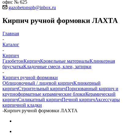
офис № 625
gazobetonspb@inbox.ru
Кирпич ручной формовки ЛАХТА
Главная
-
Каталог
-
Кирпич
Газобетон
Кирпич
Кровельные материалы
Клинкерная
брусчатка
Кладочные смеси, клеи, затирки
-
Кирпич ручной формовки
Облицовочный / лицевой кирпич
Клинкерный
кирпич
Строительный кирпич
Поризованный кирпич и
крупноформатные керамические блоки
Керамический
кирпич
Силикатный кирпич
Печной кирпич
Аксессуары
кирпичной кладки
-
Кирпич ручной формовки ЛАХТА