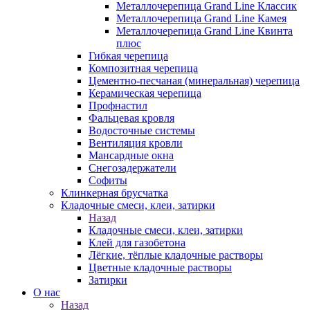
Металлочерепица Grand Line Классик
Металлочерепица Grand Line Камея
Металлочерепица Grand Line Квинта
плюс
Гибкая черепица
Композитная черепица
Цементно-песчаная (минеральная) черепица
Керамическая черепица
Профнастил
Фальцевая кровля
Водосточные системы
Вентиляция кровли
Мансардные окна
Снегозадержатели
Софиты
Клинкерная брусчатка
Кладочные смеси, клеи, затирки
Назад
Кладочные смеси, клеи, затирки
Клей для газобетона
Лёгкие, тёплые кладочные растворы
Цветные кладочные растворы
Затирки
О нас
Назад