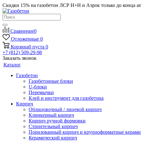
Скидки 15% на газобетон ЛСР Н+Н и Аэрок только до конца а
Сравнение
0
Отложенные
0
Корзина
0
пуста
0
+7 (812) 509-29-98
Заказать звонок
Каталог
Газобетон
Газобетонные блоки
U-блоки
Перемычки
Клей и инструмент для газобетона
Кирпич
Облицовочный / лицевой кирпич
Клинкерный кирпич
Кирпич ручной формовки
Строительный кирпич
Поризованный кирпич и крупноформатные керами
Керамический кирпич