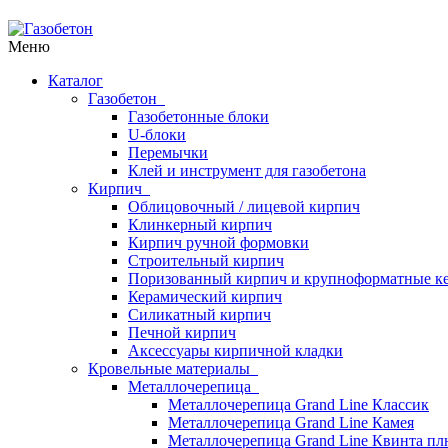
Меню
Каталог
Газобетон
Газобетонные блоки
U-блоки
Перемычки
Клей и инструмент для газобетона
Кирпич
Облицовочный / лицевой кирпич
Клинкерный кирпич
Кирпич ручной формовки
Строительный кирпич
Поризованный кирпич и крупноформатные ке
Керамический кирпич
Силикатный кирпич
Печной кирпич
Аксессуары кирпичной кладки
Кровельные материалы
Металлочерепица
Металлочерепица Grand Line Классик
Металлочерепица Grand Line Камея
Металлочерепица Grand Line Квинта пл