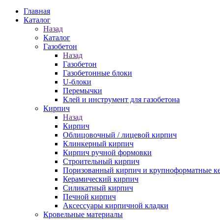
Главная
Каталог
Назад
Каталог
Газобетон
Назад
Газобетон
Газобетонные блоки
U-блоки
Перемычки
Клей и инструмент для газобетона
Кирпич
Назад
Кирпич
Облицовочный / лицевой кирпич
Клинкерный кирпич
Кирпич ручной формовки
Строительный кирпич
Поризованный кирпич и крупноформатные ке
Керамический кирпич
Силикатный кирпич
Печной кирпич
Аксессуары кирпичной кладки
Кровельные материалы