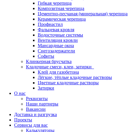
Гибкая черепица
Композитная черепица
Цементно-песчаная (минеральная) черепица
Керамическая черепица
Профнастил
Фальцевая кровля
Водосточные системы
Вентиляция кровли
Мансардные окна
Снегозадержатели
Софиты
Клинкерная брусчатка
Кладочные смеси, клеи, затирки
Клей для газобетона
Лёгкие, тёплые кладочные растворы
Цветные кладочные растворы
Затирки
О нас
Реквизиты
Наши партнеры
Вакансии
Доставка и разгрузка
Проекты
Сервисы для вас
Калькуляторы