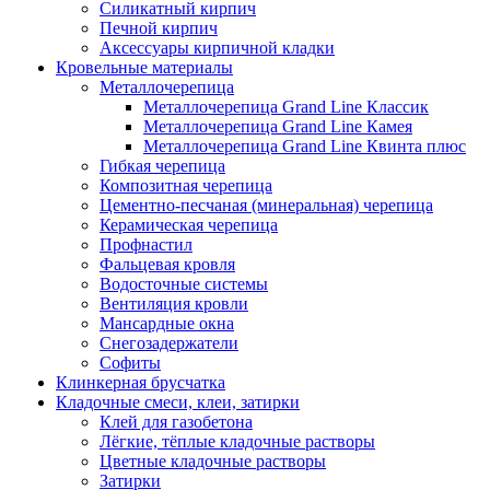
Силикатный кирпич
Печной кирпич
Аксессуары кирпичной кладки
Кровельные материалы
Металлочерепица
Металлочерепица Grand Line Классик
Металлочерепица Grand Line Камея
Металлочерепица Grand Line Квинта плюс
Гибкая черепица
Композитная черепица
Цементно-песчаная (минеральная) черепица
Керамическая черепица
Профнастил
Фальцевая кровля
Водосточные системы
Вентиляция кровли
Мансардные окна
Снегозадержатели
Софиты
Клинкерная брусчатка
Кладочные смеси, клеи, затирки
Клей для газобетона
Лёгкие, тёплые кладочные растворы
Цветные кладочные растворы
Затирки