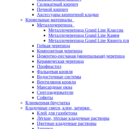
Силикатный кирпич
Печной кирпич
Аксессуары кирпичной кладки
Кровельные материалы
Металлочерепица
Металлочерепица Grand Line Классик
Металлочерепица Grand Line Камея
Металлочерепица Grand Line Квинта пл
Гибкая черепица
Композитная черепица
Цементно-песчаная (минеральная) черепица
Керамическая черепица
Профнастил
Фальцевая кровля
Водосточные системы
Вентиляция кровли
Мансардные окна
Снегозадержатели
Софиты
Клинкерная брусчатка
Кладочные смеси, клеи, затирки
Клей для газобетона
Лёгкие, тёплые кладочные растворы
Цветные кладочные растворы
Затирки