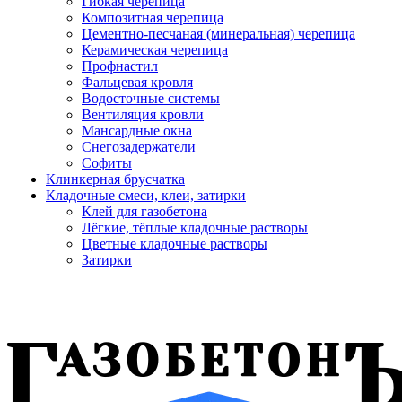
Гибкая черепица
Композитная черепица
Цементно-песчаная (минеральная) черепица
Керамическая черепица
Профнастил
Фальцевая кровля
Водосточные системы
Вентиляция кровли
Мансардные окна
Снегозадержатели
Софиты
Клинкерная брусчатка
Кладочные смеси, клеи, затирки
Клей для газобетона
Лёгкие, тёплые кладочные растворы
Цветные кладочные растворы
Затирки