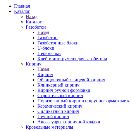
Главная
Каталог
Назад
Каталог
Газобетон
Назад
Газобетон
Газобетонные блоки
U-блоки
Перемычки
Клей и инструмент для газобетона
Кирпич
Назад
Кирпич
Облицовочный / лицевой кирпич
Клинкерный кирпич
Кирпич ручной формовки
Строительный кирпич
Поризованный кирпич и крупноформатные ке
Керамический кирпич
Силикатный кирпич
Печной кирпич
Аксессуары кирпичной кладки
Кровельные материалы