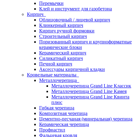
Перемычки
Клей и инструмент для газобетона
Кирпич
Облицовочный / лицевой кирпич
Клинкерный кирпич
Кирпич ручной формовки
Строительный кирпич
Поризованный кирпич и крупноформатные
керамические блоки
Керамический кирпич
Силикатный кирпич
Печной кирпич
Аксессуары кирпичной кладки
Кровельные материалы
Металлочерепица
Металлочерепица Grand Line Классик
Металлочерепица Grand Line Камея
Металлочерепица Grand Line Квинта
плюс
Гибкая черепица
Композитная черепица
Цементно-песчаная (минеральная) черепица
Керамическая черепица
Профнастил
Фальцевая кровля