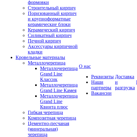
формовки
Строительный кирпич
Поризованный кирпич
и крупноформатные
керамические блоки
Керамический кирпич
Силикатный кирпич
Печной кирпич
Аксессуары кирпичной
кладки
Кровельные материалы
Металлочерепица
О нас
Металлочерепица
Grand Line
Реквизиты
Доставка
Классик
Наши
и
Металлочерепица
партнеры
разгрузка
Grand Line Камея
Вакансии
Металлочерепица
Grand Line
Квинта плюс
Гибкая черепица
Композитная черепица
Цементно-песчаная
(минеральная)
черепица