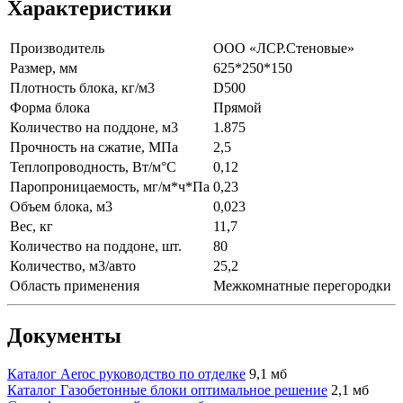
Характеристики
Производитель
ООО «ЛСР.Стеновые»
Размер, мм
625*250*150
Плотность блока, кг/м3
D500
Форма блока
Прямой
Количество на поддоне, м3
1.875
Прочность на сжатие, МПа
2,5
Теплопроводность, Вт/м°С
0,12
Паропроницаемость, мг/м*ч*Па
0,23
Объем блока, м3
0,023
Вес, кг
11,7
Количество на поддоне, шт.
80
Количество, м3/авто
25,2
Область применения
Межкомнатные перегородки
Документы
Каталог Aeroc руководство по отделке
9,1 мб
Каталог Газобетонные блоки оптимальное решение
2,1 мб