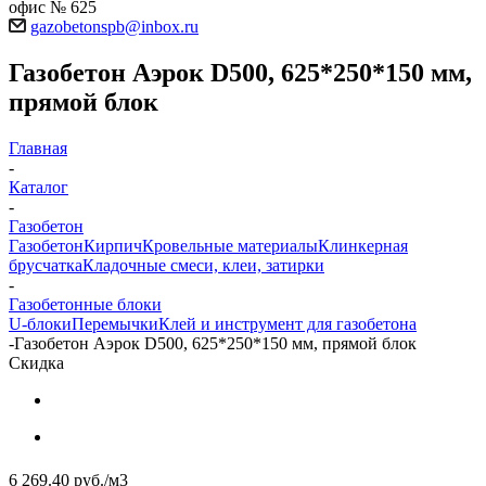
офис № 625
gazobetonspb@inbox.ru
Газобетон Аэрок D500, 625*250*150 мм,
прямой блок
Главная
-
Каталог
-
Газобетон
Газобетон
Кирпич
Кровельные материалы
Клинкерная
брусчатка
Кладочные смеси, клеи, затирки
-
Газобетонные блоки
U-блоки
Перемычки
Клей и инструмент для газобетона
-
Газобетон Аэрок D500, 625*250*150 мм, прямой блок
Скидка
6 269.40
руб.
/м3