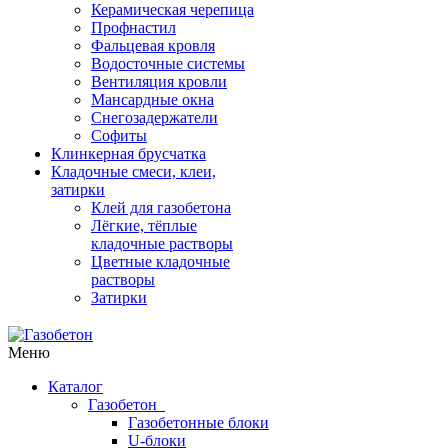
Керамическая черепица
Профнастил
Фальцевая кровля
Водосточные системы
Вентиляция кровли
Мансардные окна
Снегозадержатели
Софиты
Клинкерная брусчатка
Кладочные смеси, клеи,
затирки
Клей для газобетона
Лёгкие, тёплые
кладочные растворы
Цветные кладочные
растворы
Затирки
Меню
Каталог
Газобетон
Газобетонные блоки
U-блоки