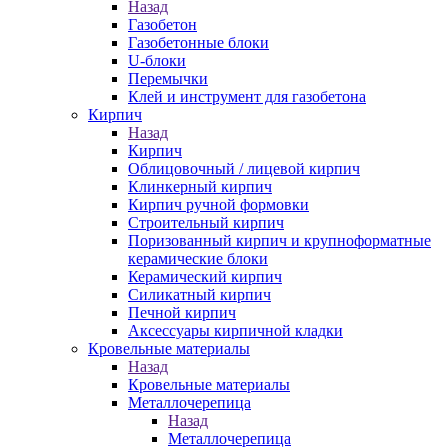
Назад
Газобетон
Газобетонные блоки
U-блоки
Перемычки
Клей и инструмент для газобетона
Кирпич
Назад
Кирпич
Облицовочный / лицевой кирпич
Клинкерный кирпич
Кирпич ручной формовки
Строительный кирпич
Поризованный кирпич и крупноформатные
керамические блоки
Керамический кирпич
Силикатный кирпич
Печной кирпич
Аксессуары кирпичной кладки
Кровельные материалы
Назад
Кровельные материалы
Металлочерепица
Назад
Металлочерепица