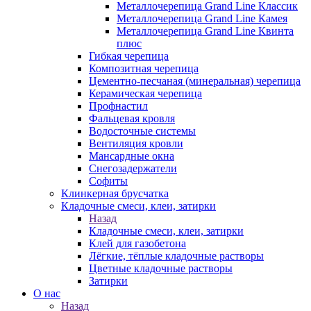
Металлочерепица Grand Line Классик
Металлочерепица Grand Line Камея
Металлочерепица Grand Line Квинта
плюс
Гибкая черепица
Композитная черепица
Цементно-песчаная (минеральная) черепица
Керамическая черепица
Профнастил
Фальцевая кровля
Водосточные системы
Вентиляция кровли
Мансардные окна
Снегозадержатели
Софиты
Клинкерная брусчатка
Кладочные смеси, клеи, затирки
Назад
Кладочные смеси, клеи, затирки
Клей для газобетона
Лёгкие, тёплые кладочные растворы
Цветные кладочные растворы
Затирки
О нас
Назад