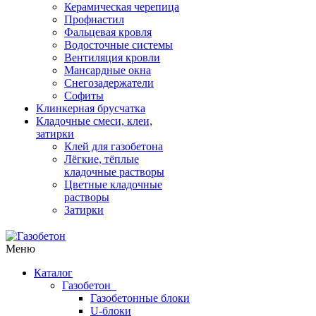
Керамическая черепица
Профнастил
Фальцевая кровля
Водосточные системы
Вентиляция кровли
Мансардные окна
Снегозадержатели
Софиты
Клинкерная брусчатка
Кладочные смеси, клеи,
затирки
Клей для газобетона
Лёгкие, тёплые
кладочные растворы
Цветные кладочные
растворы
Затирки
Меню
Каталог
Газобетон
Газобетонные блоки
U-блоки