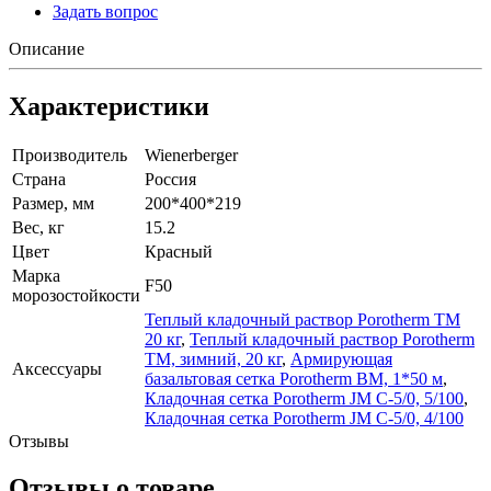
Задать вопрос
Описание
Характеристики
Производитель
Wienerberger
Страна
Россия
Размер, мм
200*400*219
Вес, кг
15.2
Цвет
Красный
Марка
F50
морозостойкости
Теплый кладочный раствор Porotherm TM
20 кг
,
Теплый кладочный раствор Porotherm
TM, зимний, 20 кг
,
Армирующая
Аксессуары
базальтовая сетка Porotherm BM, 1*50 м
,
Кладочная сетка Porotherm JM C-5/0, 5/100
,
Кладочная сетка Porotherm JM C-5/0, 4/100
Отзывы
Отзывы о товаре