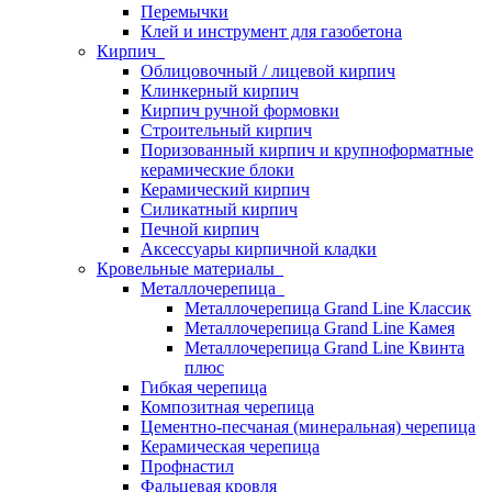
Перемычки
Клей и инструмент для газобетона
Кирпич
Облицовочный / лицевой кирпич
Клинкерный кирпич
Кирпич ручной формовки
Строительный кирпич
Поризованный кирпич и крупноформатные
керамические блоки
Керамический кирпич
Силикатный кирпич
Печной кирпич
Аксессуары кирпичной кладки
Кровельные материалы
Металлочерепица
Металлочерепица Grand Line Классик
Металлочерепица Grand Line Камея
Металлочерепица Grand Line Квинта
плюс
Гибкая черепица
Композитная черепица
Цементно-песчаная (минеральная) черепица
Керамическая черепица
Профнастил
Фальцевая кровля