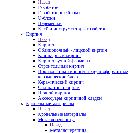
Назад
Газобетон
Газобетонные блоки
U-блоки
Перемычки
Клей и инструмент для газобетона
Кирпич
Назад
Кирпич
Облицовочный / лицевой кирпич
Клинкерный кирпич
Кирпич ручной формовки
Строительный кирпич
Поризованный кирпич и крупноформатные
керамические блоки
Керамический кирпич
Силикатный кирпич
Печной кирпич
Аксессуары кирпичной кладки
Кровельные материалы
Назад
Кровельные материалы
Металлочерепица
Назад
Металлочерепица