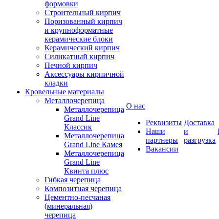
формовки
Строительный кирпич
Поризованный кирпич
и крупноформатные
керамические блоки
Керамический кирпич
Силикатный кирпич
Печной кирпич
Аксессуары кирпичной
кладки
Кровельные материалы
Металлочерепица
О нас
Металлочерепица
Grand Line
Реквизиты
Доставка
Классик
Наши
и
Металлочерепица
партнеры
разгрузка
Grand Line Камея
Вакансии
Металлочерепица
Grand Line
Квинта плюс
Гибкая черепица
Композитная черепица
Цементно-песчаная
(минеральная)
черепица