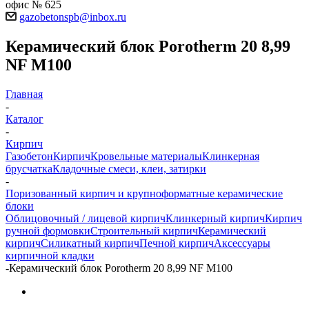
офис № 625
gazobetonspb@inbox.ru
Керамический блок Porotherm 20 8,99
NF M100
Главная
-
Каталог
-
Кирпич
Газобетон
Кирпич
Кровельные материалы
Клинкерная
брусчатка
Кладочные смеси, клеи, затирки
-
Поризованный кирпич и крупноформатные керамические
блоки
Облицовочный / лицевой кирпич
Клинкерный кирпич
Кирпич
ручной формовки
Строительный кирпич
Керамический
кирпич
Силикатный кирпич
Печной кирпич
Аксессуары
кирпичной кладки
-
Керамический блок Porotherm 20 8,99 NF M100