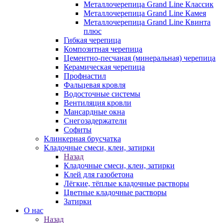
Металлочерепица Grand Line Классик
Металлочерепица Grand Line Камея
Металлочерепица Grand Line Квинта
плюс
Гибкая черепица
Композитная черепица
Цементно-песчаная (минеральная) черепица
Керамическая черепица
Профнастил
Фальцевая кровля
Водосточные системы
Вентиляция кровли
Мансардные окна
Снегозадержатели
Софиты
Клинкерная брусчатка
Кладочные смеси, клеи, затирки
Назад
Кладочные смеси, клеи, затирки
Клей для газобетона
Лёгкие, тёплые кладочные растворы
Цветные кладочные растворы
Затирки
О нас
Назад