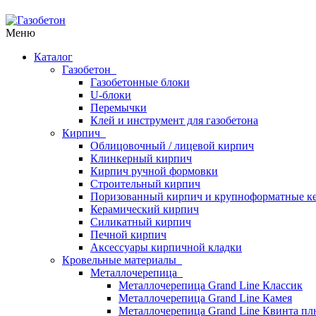
Меню
Каталог
Газобетон
Газобетонные блоки
U-блоки
Перемычки
Клей и инструмент для газобетона
Кирпич
Облицовочный / лицевой кирпич
Клинкерный кирпич
Кирпич ручной формовки
Строительный кирпич
Поризованный кирпич и крупноформатные ке
Керамический кирпич
Силикатный кирпич
Печной кирпич
Аксессуары кирпичной кладки
Кровельные материалы
Металлочерепица
Металлочерепица Grand Line Классик
Металлочерепица Grand Line Камея
Металлочерепица Grand Line Квинта пл