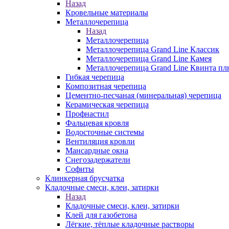
Назад
Кровельные материалы
Металлочерепица
Назад
Металлочерепица
Металлочерепица Grand Line Классик
Металлочерепица Grand Line Камея
Металлочерепица Grand Line Квинта пл
Гибкая черепица
Композитная черепица
Цементно-песчаная (минеральная) черепица
Керамическая черепица
Профнастил
Фальцевая кровля
Водосточные системы
Вентиляция кровли
Мансардные окна
Снегозадержатели
Софиты
Клинкерная брусчатка
Кладочные смеси, клеи, затирки
Назад
Кладочные смеси, клеи, затирки
Клей для газобетона
Лёгкие, тёплые кладочные растворы