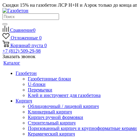
Скидки 15% на газобетон ЛСР Н+Н и Аэрок только до конца а
Сравнение
0
Отложенные
0
Корзина
0
пуста
0
+7 (812) 509-29-98
Заказать звонок
Каталог
Газобетон
Газобетонные блоки
U-блоки
Перемычки
Клей и инструмент для газобетона
Кирпич
Облицовочный / лицевой кирпич
Клинкерный кирпич
Кирпич ручной формовки
Строительный кирпич
Поризованный кирпич и крупноформатные керами
Керамический кирпич