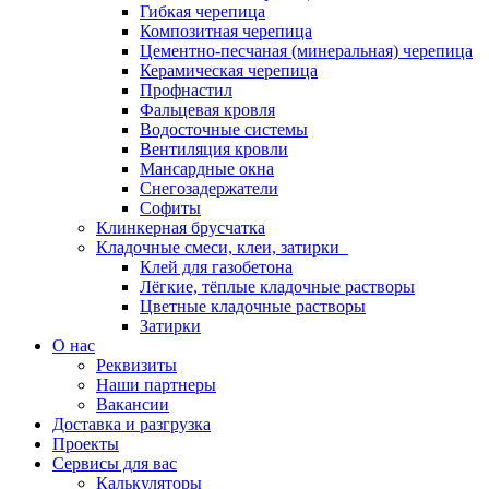
Гибкая черепица
Композитная черепица
Цементно-песчаная (минеральная) черепица
Керамическая черепица
Профнастил
Фальцевая кровля
Водосточные системы
Вентиляция кровли
Мансардные окна
Снегозадержатели
Софиты
Клинкерная брусчатка
Кладочные смеси, клеи, затирки
Клей для газобетона
Лёгкие, тёплые кладочные растворы
Цветные кладочные растворы
Затирки
О нас
Реквизиты
Наши партнеры
Вакансии
Доставка и разгрузка
Проекты
Сервисы для вас
Калькуляторы