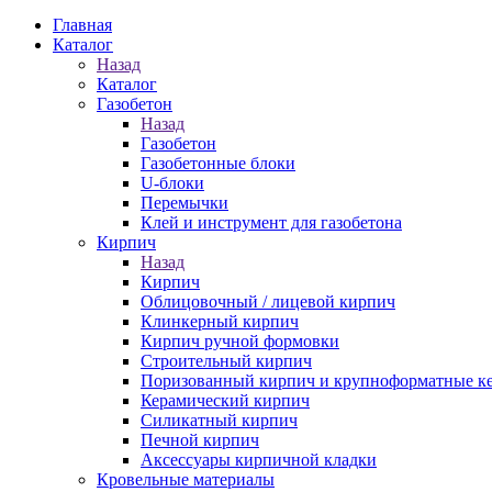
Главная
Каталог
Назад
Каталог
Газобетон
Назад
Газобетон
Газобетонные блоки
U-блоки
Перемычки
Клей и инструмент для газобетона
Кирпич
Назад
Кирпич
Облицовочный / лицевой кирпич
Клинкерный кирпич
Кирпич ручной формовки
Строительный кирпич
Поризованный кирпич и крупноформатные ке
Керамический кирпич
Силикатный кирпич
Печной кирпич
Аксессуары кирпичной кладки
Кровельные материалы