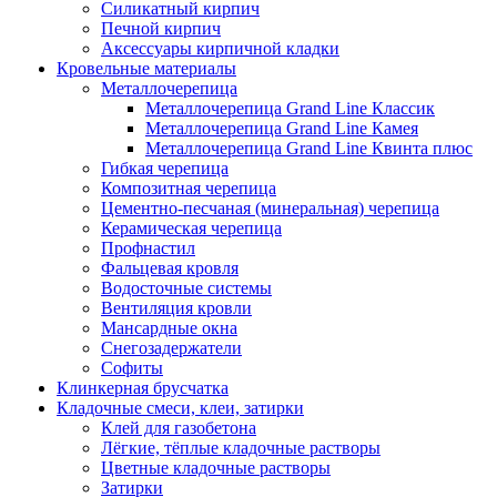
Силикатный кирпич
Печной кирпич
Аксессуары кирпичной кладки
Кровельные материалы
Металлочерепица
Металлочерепица Grand Line Классик
Металлочерепица Grand Line Камея
Металлочерепица Grand Line Квинта плюс
Гибкая черепица
Композитная черепица
Цементно-песчаная (минеральная) черепица
Керамическая черепица
Профнастил
Фальцевая кровля
Водосточные системы
Вентиляция кровли
Мансардные окна
Снегозадержатели
Софиты
Клинкерная брусчатка
Кладочные смеси, клеи, затирки
Клей для газобетона
Лёгкие, тёплые кладочные растворы
Цветные кладочные растворы
Затирки