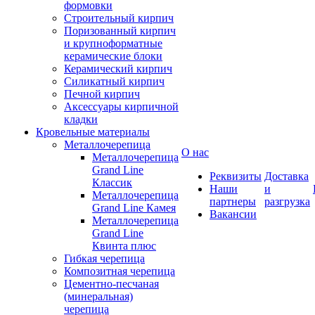
формовки
Строительный кирпич
Поризованный кирпич
и крупноформатные
керамические блоки
Керамический кирпич
Силикатный кирпич
Печной кирпич
Аксессуары кирпичной
кладки
Кровельные материалы
Металлочерепица
О нас
Металлочерепица
Grand Line
Реквизиты
Доставка
Классик
Наши
и
Металлочерепица
партнеры
разгрузка
Grand Line Камея
Вакансии
Металлочерепица
Grand Line
Квинта плюс
Гибкая черепица
Композитная черепица
Цементно-песчаная
(минеральная)
черепица