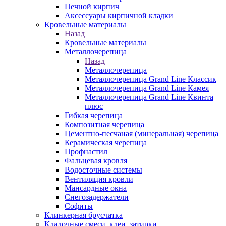
Печной кирпич
Аксессуары кирпичной кладки
Кровельные материалы
Назад
Кровельные материалы
Металлочерепица
Назад
Металлочерепица
Металлочерепица Grand Line Классик
Металлочерепица Grand Line Камея
Металлочерепица Grand Line Квинта
плюс
Гибкая черепица
Композитная черепица
Цементно-песчаная (минеральная) черепица
Керамическая черепица
Профнастил
Фальцевая кровля
Водосточные системы
Вентиляция кровли
Мансардные окна
Снегозадержатели
Софиты
Клинкерная брусчатка
Кладочные смеси, клеи, затирки