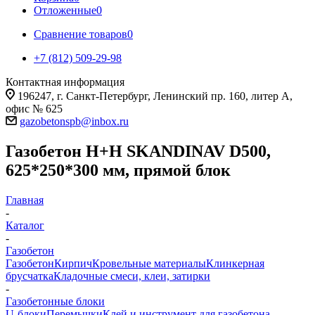
Отложенные
0
Сравнение товаров
0
+7 (812) 509-29-98
Контактная информация
196247, г. Санкт-Петербург, Ленинский пр. 160, литер А,
офис № 625
gazobetonspb@inbox.ru
Газобетон H+H SKANDINAV D500,
625*250*300 мм, прямой блок
Главная
-
Каталог
-
Газобетон
Газобетон
Кирпич
Кровельные материалы
Клинкерная
брусчатка
Кладочные смеси, клеи, затирки
-
Газобетонные блоки
U-блоки
Перемычки
Клей и инструмент для газобетона