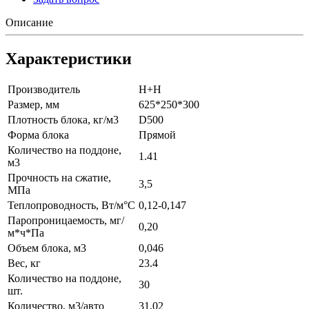
Описание
Характеристики
Производитель
Н+Н
Размер, мм
625*250*300
Плотность блока, кг/м3
D500
Форма блока
Прямой
Количество на поддоне,
1.41
м3
Прочность на сжатие,
3,5
МПа
Теплопроводность, Вт/м°С
0,12-0,147
Паропроницаемость, мг/
0,20
м*ч*Па
Объем блока, м3
0,046
Вес, кг
23.4
Количество на поддоне,
30
шт.
Количество, м3/авто
31,02