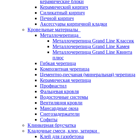
керамические блоки
Керамический кирпич
Силикатный кирпич
Печной кирпич
Аксессуары кирпичной кладки
Кровельные материалы
Металлочерепица
Металлочерепица Grand Line Классик
Металлочерепица Grand Line Камея
Металлочерепица Grand Line Квинта
плюс
Гибкая черепица
Композитная черепица
Цементно-песчаная (минеральная) черепица
Керамическая черепица
Профнастил
Фальцевая кровля
Водосточные системы
Вентиляция кровли
Мансардные окна
Снегозадержатели
Софиты
Клинкерная брусчатка
Кладочные смеси, клеи, затирки
Клей для газобетона